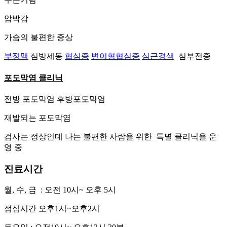
압박감
가슴의 불편한 증상
부정맥
심방세동
협심증
변이형협심증
심근경색
심부전증
포도막염 클리닉
전방 포도막염 후방포도막염
재발되는 포도막염
검사는 정상인데 나는 불편한 사람을 위한 특별 클리닉을 운
영 중
진료시간
월, 수, 금 : 오전 10시~ 오후 5시
점심시간 오후1시~오후2시