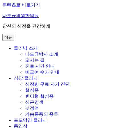
콘텐츠로 바로가기
나도균의원한의원
당신의 심장을 건강하게
메뉴
클리닉 소개
나도균박사 소개
오시는 길
진료 시간 안내
비급여 수가 안내
심장 클리닉
심장병 무료 자가 진단
협심증
변이형 협심증
심근경색
부정맥
가슴통증의 종류
포도막염 클리닉
동영상