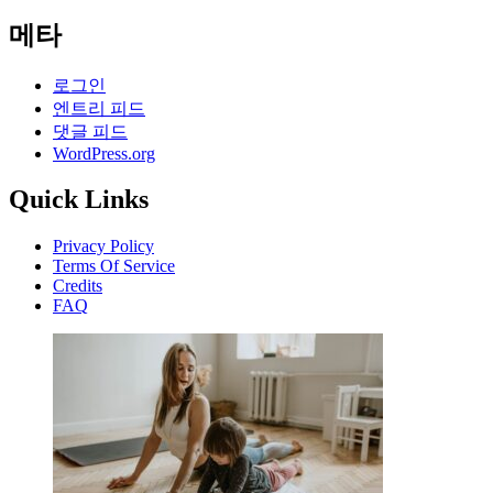
메타
로그인
엔트리 피드
댓글 피드
WordPress.org
Quick Links
Privacy Policy
Terms Of Service
Credits
FAQ